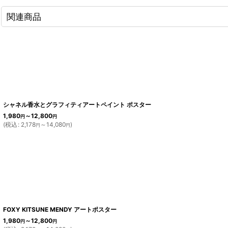
関連商品
シャネル香水とグラフィティアートペイント ポスター
1,980
～12,800
円
円
(
税込
:
2,178
～14,080
)
円
円
FOXY KITSUNE MENDY アートポスター
1,980
～12,800
円
円