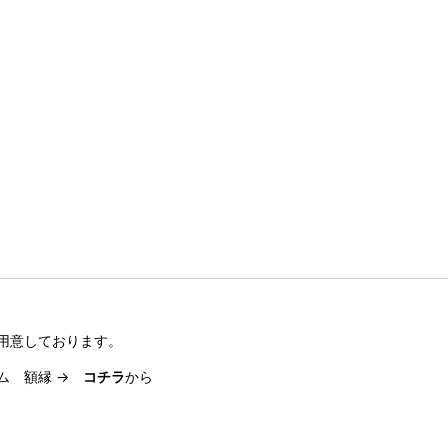
用意しております。
ーム 額縁 →
コチラ
から