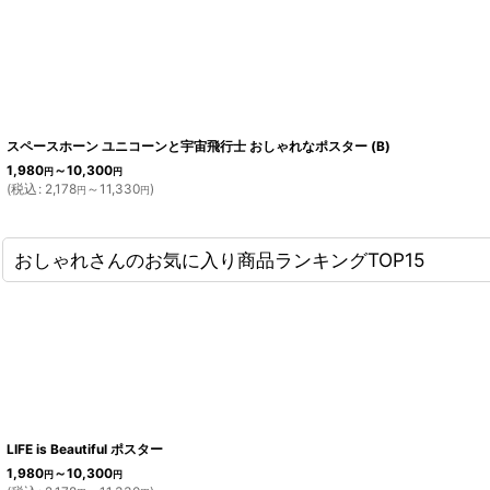
スペースホーン ユニコーンと宇宙飛行士 おしゃれなポスター (B)
1,980
～10,300
円
円
(
税込
:
2,178
～11,330
)
円
円
おしゃれさんのお気に入り商品ランキングTOP15
LIFE is Beautiful ポスター
1,980
～10,300
円
円