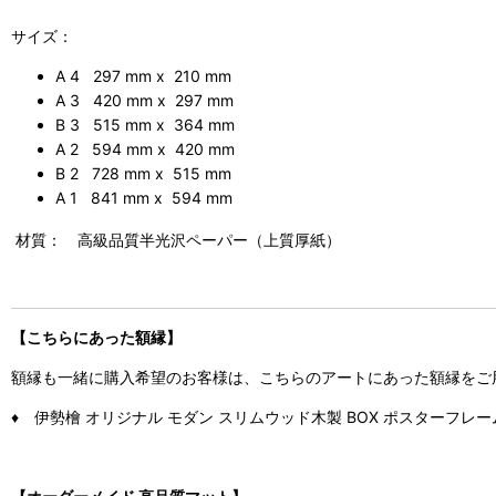
サイズ：
A 4 297 mm x 210 mm
A 3 420 mm x 297 mm
B 3 515 mm x 364 mm
A 2 594 mm x 420 mm
B 2 728 mm x 515 mm
A 1 841 mm x 594 mm
材質： 高級品質半光沢ペーパー（上質厚紙）
【こちらにあった額縁】
額縁も一緒に購入希望のお客様は、こちらのアートにあった額縁をご
♦ 伊勢檜 オリジナル モダン スリムウッド木製 BOX ポスターフレ