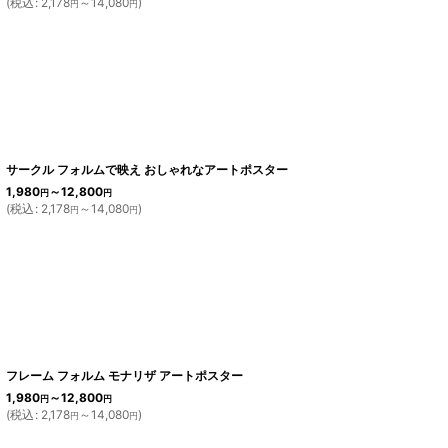
(
税込
:
2,178
～14,080
)
円
円
サークル フォルムで映え おしゃれなアートポスター
1,980
～12,800
円
円
(
税込
:
2,178
～14,080
)
円
円
フレーム フォルム モナリザ アートポスター
1,980
～12,800
円
円
(
税込
:
2,178
～14,080
)
円
円