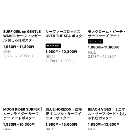
SURF GIRL on GENTLE
サーファーズロックス
モノクローム・ビーチ・
WAVES サーフィンガー
OVER THE SEA ポスタ
サーファーズ アート
ル おしゃれポスター
ー
1,980
～11,800
円
円
1,980
～11,800
円
円
(
税込
:
1,980
～10,800
円
円
(
税込
:
2,178
～12,980
)
円
円
(
税込
:
2,178
～12,980
)
円
円
2,178
～11,880
)
円
円
MOON RIDER SURFER |
BLUE HORIZON｜西海
BEACH VIBES｜ミニマ
ムーンライダー サーフ
岸 ミニマル・サーフイ
ル・サーフボード・おし
ァー アートポスター
ラストポスター
ゃれなポスター
1,980
～10,300
1,980
～13,600
1,980
～13,600
円
円
円
円
円
円
(
税込
:
(
税込
:
(
税込
: