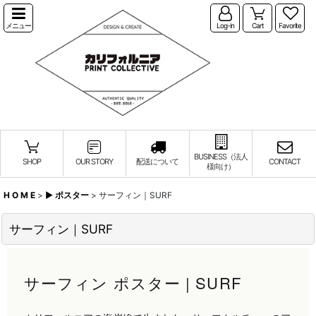
メニュー
Log-in
Cart
Favorite
BUSINESS（法人
SHOP
OUR STORY
配送について
CONTACT
様向け）
H O M E
>
▶︎ ポスター
>
サーフィン｜SURF
サーフィン｜SURF
サーフィン ポスター | SURF