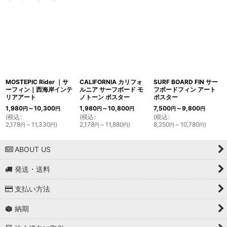
MOSTEPIC Rider ｜サ
CALIFORNIA カリフォ
SURF BOARD FIN サー
ーフィン｜西海岸インテ
ルニア サーフボード モ
フボードフィン アート
リアアート
ノトーン ポスター
ポスター
1,980
～10,300
1,980
～10,800
7,500
～9,800
円
円
円
円
円
円
(
税込
:
(
税込
:
(
税込
:
2,178
～11,330
)
2,178
～11,880
)
8,250
～10,780
)
円
円
円
円
円
円
ABOUT US
発送・送料
支払い方法
納期