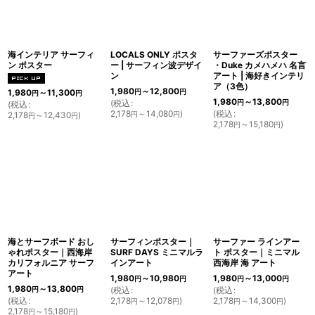
海インテリア サーフィ
LOCALS ONLY ポスタ
サーファーズポスター
ン ポスター
ー | サーフィン波デザイ
・Duke カメハメハ 名言
ン
アート | 海好きインテリ
ア（3色）
1,980
～12,800
円
円
1,980
～11,300
円
円
1,980
～13,800
(
税込
:
円
円
(
税込
:
2,178
～14,080
)
(
税込
:
円
円
2,178
～12,430
)
円
円
2,178
～15,180
)
円
円
海とサーフボード おし
サーフィンポスター｜
サーファー ラインアー
ゃれポスター｜西海岸
SURF DAYS ミニマルラ
ト ポスター｜ミニマル
カリフォルニア サーフ
インアート
西海岸 海 アート
アート
1,980
～10,980
1,980
～13,000
円
円
円
円
1,980
～13,800
円
円
(
税込
:
(
税込
:
(
税込
:
2,178
～12,078
)
2,178
～14,300
)
円
円
円
円
2,178
～15,180
)
円
円