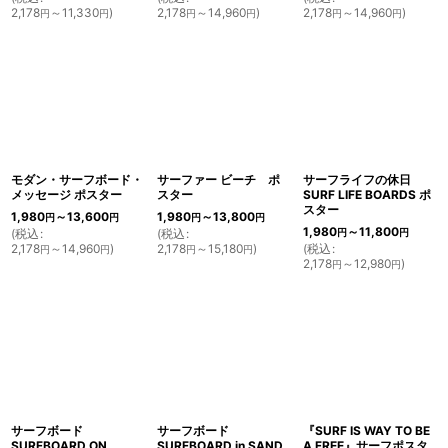
2,178
～11,330
)
2,178
～14,960
)
2,178
～14,960
)
円
円
円
円
円
円
モダン・サーフボード・
サーファー ビーチ ポ
サーフライフの休日
メッセージ ポスター
スター
SURF LIFE BOARDS ポ
スター
1,980
～13,600
1,980
～13,800
円
円
円
円
1,980
～11,800
(
税込
:
(
税込
:
円
円
2,178
～14,960
)
2,178
～15,180
)
(
税込
:
円
円
円
円
2,178
～12,980
)
円
円
サーフボード
サーフボード
『SURF IS WAY TO BE
SURFBOARD ON
SURFBOARD in SAND
A FREE』サーフポスタ