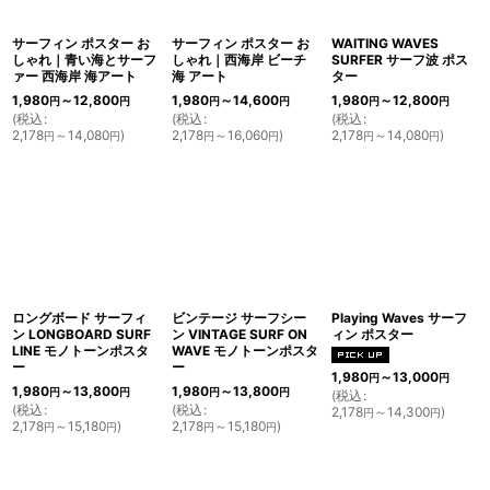
サーフィン ポスター お
サーフィン ポスター お
WAITING WAVES
しゃれ｜青い海とサーフ
しゃれ｜西海岸 ビーチ
SURFER サーフ波 ポス
ァー 西海岸 海アート
海 アート
ター
1,980
～12,800
1,980
～14,600
1,980
～12,800
円
円
円
円
円
円
(
税込
:
(
税込
:
(
税込
:
2,178
～14,080
)
2,178
～16,060
)
2,178
～14,080
)
円
円
円
円
円
円
ロングボード サーフィ
ビンテージ サーフシー
Playing Waves サーフ
ン LONGBOARD SURF
ン VINTAGE SURF ON
ィン ポスター
LINE モノトーンポスタ
WAVE モノトーンポスタ
ー
ー
1,980
～13,000
円
円
1,980
～13,800
1,980
～13,800
円
円
円
円
(
税込
:
(
税込
:
(
税込
:
2,178
～14,300
)
円
円
2,178
～15,180
)
2,178
～15,180
)
円
円
円
円