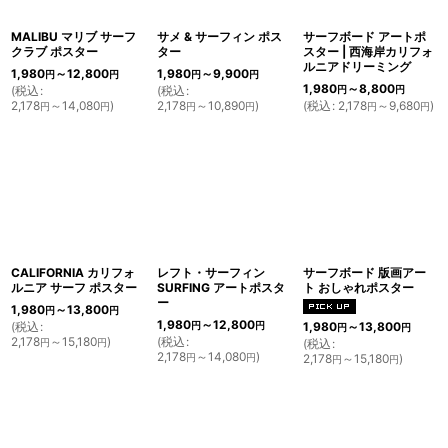
MALIBU マリブ サーフ
サメ & サーフィン ポス
サーフボード アートポ
クラブ ポスター
ター
スター | 西海岸カリフォ
ルニアドリーミング
1,980
～12,800
1,980
～9,900
円
円
円
円
1,980
～8,800
(
税込
:
(
税込
:
円
円
2,178
～14,080
)
2,178
～10,890
)
(
税込
:
2,178
～9,680
)
円
円
円
円
円
円
CALIFORNIA カリフォ
レフト・サーフィン
サーフボード 版画アー
ルニア サーフ ポスター
SURFING アートポスタ
ト おしゃれポスター
ー
1,980
～13,800
円
円
1,980
～12,800
(
税込
:
円
円
1,980
～13,800
円
円
2,178
～15,180
)
(
税込
:
円
円
(
税込
:
2,178
～14,080
)
円
円
2,178
～15,180
)
円
円