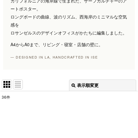
カリフォルニアの海岸線で生まれた、サーフカルチャーのア
ートポスター。
ロングボードの曲線、波のリズム、西海岸のミニマルな空気
感を
ロサンゼルスのデザインオフィスがかたちに編集しました。
A4からA0まで、リビング・寝室・店舗の壁に。
— DESIGNED IN LA, HANDCRAFTED IN ISE
表示順変更
閉じる
36
件
表示数
:
並び順
:
絞り込む