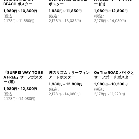
BEACH ポスター
ポスター
ー (白)
1,980
～10,800
1,980
～11,850
1,980
～12,800
円
円
円
円
円
円
(
税込
:
(
税込
:
(
税込
:
2,178
～11,880
)
2,178
～13,035
)
2,178
～14,080
)
円
円
円
円
円
円
『SURF IS WAY TO BE
波のリズム：サーフィン
On The ROAD バイクと
A FREE』サーフポスタ
アートポスター
サーフボード ポスター
ー (黒)
1,980
～12,800
1,980
～10,200
円
円
円
円
1,980
～12,800
円
円
(
税込
:
(
税込
:
(
税込
:
2,178
～14,080
)
2,178
～11,220
)
円
円
円
円
2,178
～14,080
)
円
円