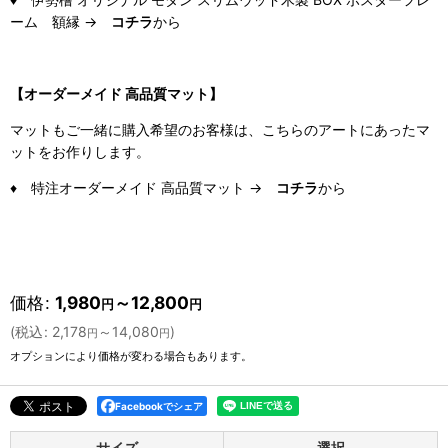
ーム 額縁 →
コチラ
から
【オーダーメイド 高品質マット】
マットもご一緒に購入希望のお客様は、こちらのアートにあったマ
ットをお作りします。
♦ 特注オーダーメイド 高品質マット →
コチラ
から
価格
:
1,980
～12,800
円
円
(
税込
:
2,178
～14,080
)
円
円
オプションにより価格が変わる場合もあります。
Facebookでシェア
サイズ
選択