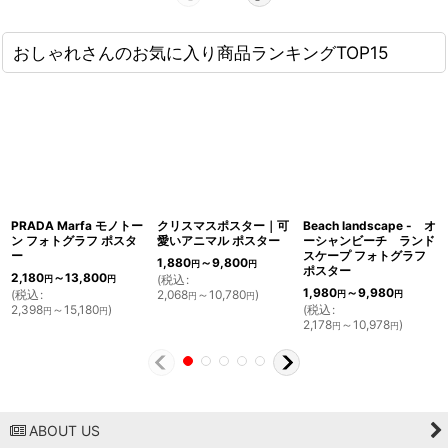
おしゃれさんのお気に入り商品ランキングTOP15
PRADA Marfa モノトー
クリスマスポスター｜可
Beach landscape - オ
ン フォトグラフ ポスタ
愛いアニマル ポスター
ーシャンビーチ ランド
ー
スケープ フォトグラフ
1,880
～9,800
円
円
ポスター
2,180
～13,800
(
税込
:
円
円
1,980
～9,980
(
税込
:
2,068
～10,780
)
円
円
円
円
2,398
～15,180
)
(
税込
:
円
円
2,178
～10,978
)
円
円
ABOUT US