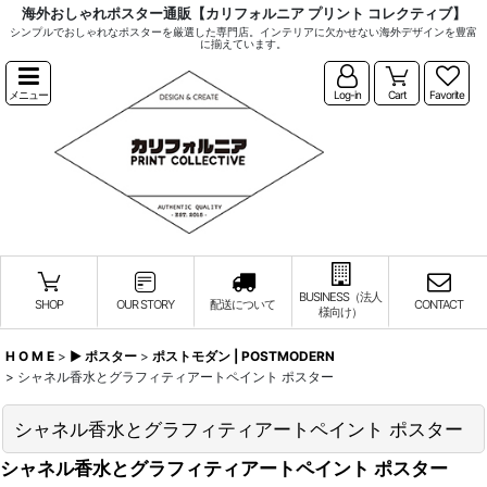
海外おしゃれポスター通販【カリフォルニア プリント コレクティブ】
シンプルでおしゃれなポスターを厳選した専門店。インテリアに欠かせない海外デザインを豊富
に揃えています。
メニュー
Log-in
Cart
Favorite
BUSINESS（法人
SHOP
OUR STORY
配送について
CONTACT
様向け）
H O M E
>
▶︎ ポスター
>
ポストモダン | POSTMODERN
>
シャネル香水とグラフィティアートペイント ポスター
シャネル香水とグラフィティアートペイント ポスター
シャネル香水とグラフィティアートペイント ポスター