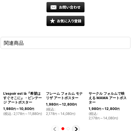
関連商品
L'espoir est là『希望は
フレーム フォルム モナ
サークル フォルムで映
すぐそこに』・ビンテー
リザ アートポスター
える MAMA アートポス
ジ アートポスター
ター
1,980
～12,800
円
円
1,980
～10,800
1,980
～12,800
(
税込
:
円
円
円
円
(
税込
:
2,178
～11,880
)
2,178
～14,080
)
(
税込
:
円
円
円
円
2,178
～14,080
)
円
円