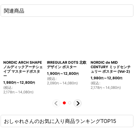
関連商品
NORDIC ARCH SHAPE
IRREGULAR DOTS 北欧
NORDIC de MID
ノルディックアーチシェ
デザイン ポスター
CENTURY ミッドセンチ
イプ マスタードポスタ
ュリー ポスター (Vol-2)
1,900
～12,800
円
円
ー
1,980
～12,800
(
税込
:
円
円
1,980
～12,800
2,090
～14,080
)
(
税込
:
円
円
円
円
(
税込
:
2,178
～14,080
)
円
円
2,178
～14,080
)
円
円
おしゃれさんのお気に入り商品ランキングTOP15