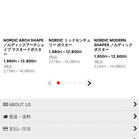
NORDIC ARCH SHAPE
NORDIC ミッドセンチュ
NORDIC MODERN
ノルディックアーチシェ
リー ポスター
SHAPES ノルディック
イプ マスタードポスタ
ポスター
1,980
～12,800
円
円
ー
1,950
～12,800
(
税込
:
円
円
1,980
～12,800
2,178
～14,080
)
(
税込
:
円
円
円
円
(
税込
:
2,145
～14,080
)
円
円
2,178
～14,080
)
円
円
ABOUT US
発送・送料
支払い方法