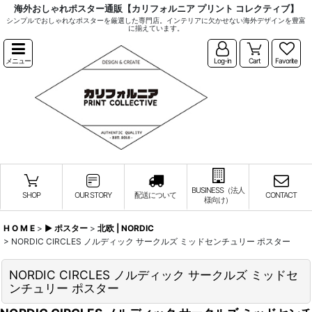
海外おしゃれポスター通販【カリフォルニア プリント コレクティブ】
シンプルでおしゃれなポスターを厳選した専門店。インテリアに欠かせない海外デザインを豊富
に揃えています。
メニュー
Log-in
Cart
Favorite
BUSINESS（法人
SHOP
OUR STORY
配送について
CONTACT
様向け）
H O M E
>
▶︎ ポスター
>
北欧 | NORDIC
>
NORDIC CIRCLES ノルディック サークルズ ミッドセンチュリー ポスター
NORDIC CIRCLES ノルディック サークルズ ミッドセ
ンチュリー ポスター