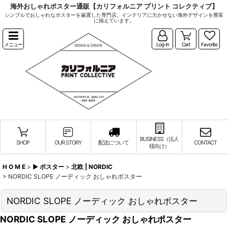
海外おしゃれポスター通販【カリフォルニア プリント コレクティブ】
シンプルでおしゃれなポスターを厳選した専門店。インテリアに欠かせない海外デザインを豊富
に揃えています。
メニュー
Log-in
Cart
Favorite
BUSINESS（法人
SHOP
OUR STORY
配送について
CONTACT
様向け）
H O M E
>
▶︎ ポスター
>
北欧 | NORDIC
>
NORDIC SLOPE ノーディック おしゃれポスター
NORDIC SLOPE ノーディック おしゃれポスター
NORDIC SLOPE ノーディック おしゃれポスター