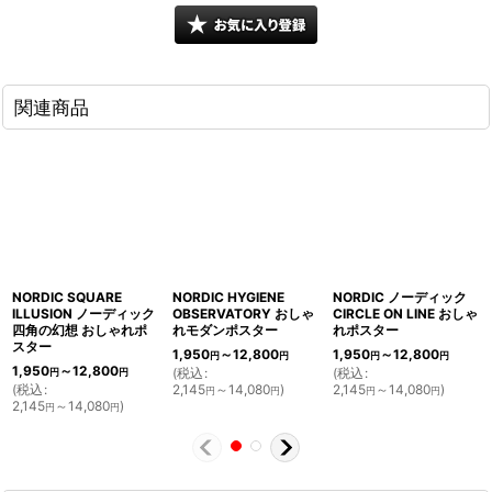
関連商品
NORDIC SQUARE
NORDIC HYGIENE
NORDIC ノーディック
ILLUSION ノーディック
OBSERVATORY おしゃ
CIRCLE ON LINE おしゃ
四角の幻想 おしゃれポ
れモダンポスター
れポスター
スター
1,950
～12,800
1,950
～12,800
円
円
円
円
1,950
～12,800
(
税込
:
(
税込
:
円
円
(
税込
:
2,145
～14,080
)
2,145
～14,080
)
円
円
円
円
2,145
～14,080
)
円
円