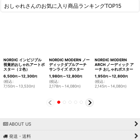
おしゃれさんのお気に入り商品ランキングTOP15
NORDIC インビジブル
NORDIC MODERN ノー
NORDIC MODERN
視覚的おしゃれアートポ
ディックダブルアーチ
ARCH ノーディック ア
スター（２色）
サンライズ ポスター
ーチ おしゃれポスター
6,500
～12,300
1,980
～12,800
1,950
～12,800
円
円
円
円
円
円
(
税込
:
(
税込
:
(
税込
:
7,150
～13,530
)
2,178
～14,080
)
2,145
～14,080
)
円
円
円
円
円
円
ABOUT US
発送・送料