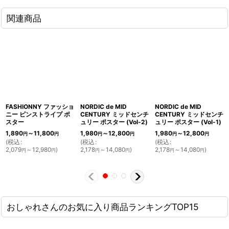
関連商品
FASHIONNY ファッショ
NORDIC de MID
NORDIC de MID
ニー ピンストライプ ポ
CENTURY ミッドセンチ
CENTURY ミッドセンチ
スター
ュリー ポスター (Vol-2)
ュリー ポスター (Vol-1)
1,890
～11,800
1,980
～12,800
1,980
～12,800
円
円
円
円
円
円
(
税込
:
(
税込
:
(
税込
:
2,079
～12,980
)
2,178
～14,080
)
2,178
～14,080
)
円
円
円
円
円
円
おしゃれさんのお気に入り商品ランキングTOP15