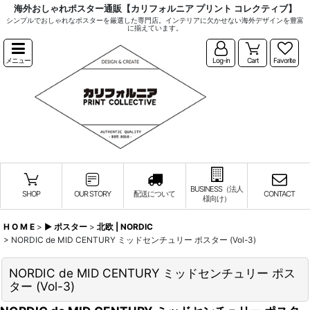
海外おしゃれポスター通販【カリフォルニア プリント コレクティブ】
シンプルでおしゃれなポスターを厳選した専門店。インテリアに欠かせない海外デザインを豊富
に揃えています。
メニュー
Log-in
Cart
Favorite
BUSINESS（法人
SHOP
OUR STORY
配送について
CONTACT
様向け）
H O M E
>
▶︎ ポスター
>
北欧 | NORDIC
>
NORDIC de MID CENTURY ミッドセンチュリー ポスター (Vol-3)
NORDIC de MID CENTURY ミッドセンチュリー ポス
ター (Vol-3)