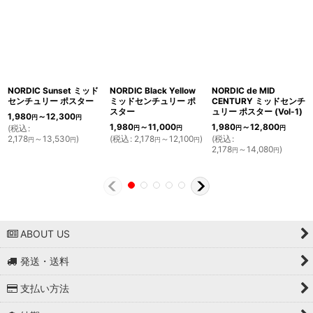
NORDIC Sunset ミッド
NORDIC Black Yellow
NORDIC de MID
センチュリー ポスター
ミッドセンチュリー ポ
CENTURY ミッドセンチ
スター
ュリー ポスター (Vol-1)
1,980
～12,300
円
円
1,980
～11,000
1,980
～12,800
(
税込
:
円
円
円
円
2,178
～13,530
)
(
税込
:
2,178
～12,100
)
(
税込
:
円
円
円
円
2,178
～14,080
)
円
円
ABOUT US
発送・送料
支払い方法