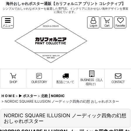
海外おしゃれポスター通販【カリフォルニア プリント コレクティブ】
シンプルでおしゃれなポスターを厳選した専門店。インテリアに欠かせない海外デザインを豊富
に揃えています。
メニュー
Log-in
Cart
Favorite
BUSINESS（法人
SHOP
OUR STORY
配送について
CONTACT
様向け）
H O M E
>
▶︎ ポスター
>
北欧 | NORDIC
>
NORDIC SQUARE ILLUSION ノーディック四角の幻想 おしゃれポスター
NORDIC SQUARE ILLUSION ノーディック四角の幻想
おしゃれポスター