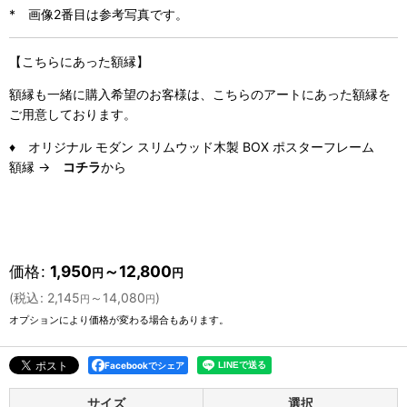
* 画像2番目は参考写真です。
【こちらにあった額縁】
額縁も一緒に購入希望のお客様は、こちらのアートにあった額縁を
ご用意しております。
♦ オリジナル モダン スリムウッド木製 BOX ポスターフレーム
額縁 →
コチラ
から
価格
:
1,950
～12,800
円
円
(
税込
:
2,145
～14,080
)
円
円
オプションにより価格が変わる場合もあります。
Facebookでシェア
サイズ
選択