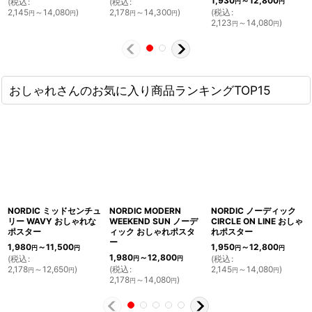
1,930
～12,800
(
税込
:
(
税込
:
円
円
2,145
～14,080
)
2,178
～14,300
)
(
税込
:
円
円
円
円
2,123
～14,080
)
円
円
おしゃれさんのお気に入り商品ランキングTOP15
NORDIC ミッドセンチュ
NORDIC MODERN
NORDIC ノーディック
リー WAVY おしゃれな
WEEKEND SUN ノーデ
CIRCLE ON LINE おしゃ
ポスター
ィック おしゃれポスタ
れポスター
ー
1,980
～11,500
1,950
～12,800
円
円
円
円
1,980
～12,800
(
税込
:
(
税込
:
円
円
2,178
～12,650
)
(
税込
:
2,145
～14,080
)
円
円
円
円
2,178
～14,080
)
円
円