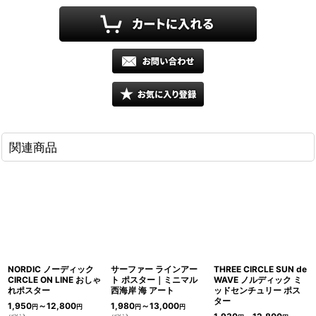
関連商品
NORDIC ノーディック
サーファー ラインアー
THREE CIRCLE SUN de
CIRCLE ON LINE おしゃ
ト ポスター｜ミニマル
WAVE ノルディック ミ
れポスター
西海岸 海 アート
ッドセンチュリー ポス
ター
1,950
～12,800
1,980
～13,000
円
円
円
円