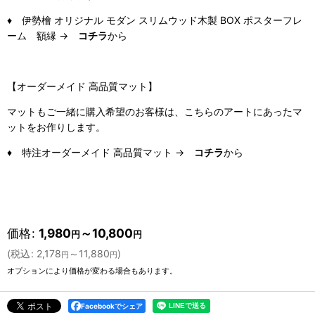
♦ 伊勢檜 オリジナル モダン スリムウッド木製 BOX ポスターフレ
ーム 額縁 →
コチラ
から
【オーダーメイド 高品質マット】
マットもご一緒に購入希望のお客様は、こちらのアートにあったマ
ットをお作りします。
♦
特注オーダーメイド 高品質マット
→
コチラ
から
価格
:
1,980
～10,800
円
円
(
税込
:
2,178
～11,880
)
円
円
オプションにより価格が変わる場合もあります。
Facebookでシェア