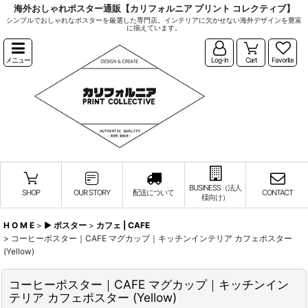
海外おしゃれポスター通販【カリフォルニア プリント コレクティブ】
シンプルでおしゃれなポスターを厳選した専門店。インテリアに欠かせない海外デザインを豊富
に揃えています。
メニュー
Log-in
Cart
Favorite
BUSINESS（法人
SHOP
OUR STORY
配送について
CONTACT
様向け）
H O M E
>
▶︎ ポスター
>
カフェ | CAFE
>
コーヒーポスター｜CAFE マグカップ｜キッチンインテリア カフェポスター
(Yellow)
コーヒーポスター｜CAFE マグカップ｜キッチンイン
テリア カフェポスター (Yellow)