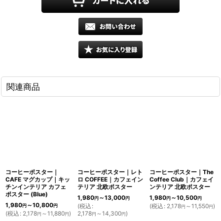
関連商品
コーヒーポスター｜
コーヒーポスター｜レト
コーヒーポスター｜The
CAFE マグカップ｜キッ
ロ COFFEE｜カフェイン
Coffee Club｜カフェイ
チンインテリア カフェ
テリア 北欧ポスター
ンテリア 北欧ポスター
ポスター (Blue)
1,980
～13,000
1,980
～10,500
円
円
円
円
1,980
～10,800
(
税込
:
(
税込
:
2,178
～11,550
)
円
円
円
円
(
税込
:
2,178
～11,880
)
2,178
～14,300
)
円
円
円
円