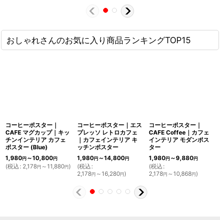
おしゃれさんのお気に入り商品ランキングTOP15
コーヒーポスター｜
コーヒーポスター｜エス
コーヒーポスター｜
CAFE マグカップ｜キッ
プレッソ レトロカフェ
CAFE Coffee｜カフェ
チンインテリア カフェ
｜カフェインテリア キ
インテリア モダンポス
ポスター (Blue)
ッチンポスター
ター
1,980
～10,800
1,980
～14,800
1,980
～9,880
円
円
円
円
円
円
(
税込
:
2,178
～11,880
)
(
税込
:
(
税込
:
円
円
2,178
～16,280
)
2,178
～10,868
)
円
円
円
円