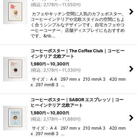
(
税込
:
2,178
～11,550
)
円
円
カフェやキッチン空間に人気のカフェポスター。
コーヒーインテリアや北欧スタイルの空間にもよ
く合うシンプルなデザインです。自宅カフェやコ
ーヒーコーナー、店舗ディスプレイにもおすすめ
です。&nb…
コーヒーポスター｜The Coffee Club｜コーヒー
インテリア 北欧アート
1,980
～10,300
円
円
(
税込
:
2,178
～11,330
)
円
円
サイズ： A 4 297 mm x 210 mmA 3 420 mm
x 297 mmB 3 …
コーヒーポスター｜SABOR エスプレッソ｜コー
ヒーインテリア 北欧アート
1,980
～10,800
円
円
(
税込
:
2,178
～11,880
)
円
円
サイズ： A 4 297 mm x 210 mmA 3 420 mm
x 297 mmB 3 …