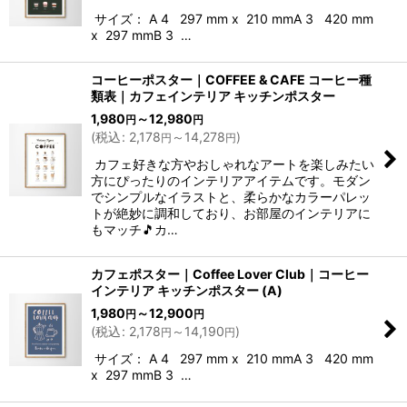
サイズ： A 4 297 mm x 210 mmA 3 420 mm
x 297 mmB 3 …
コーヒーポスター｜COFFEE & CAFE コーヒー種
類表｜カフェインテリア キッチンポスター
1,980
～12,980
円
円
(
税込
:
2,178
～14,278
)
円
円
カフェ好きな方やおしゃれなアートを楽しみたい
方にぴったりのインテリアアイテムです。モダン
でシンプルなイラストと、柔らかなカラーパレッ
トが絶妙に調和しており、お部屋のインテリアに
もマッチ🎵カ…
カフェポスター｜Coffee Lover Club｜コーヒー
インテリア キッチンポスター (A)
1,980
～12,900
円
円
(
税込
:
2,178
～14,190
)
円
円
サイズ： A 4 297 mm x 210 mmA 3 420 mm
x 297 mmB 3 …