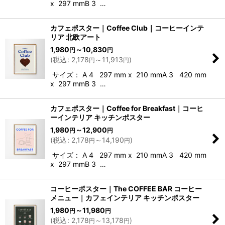
x 297 mmB 3 …
カフェポスター｜Coffee Club｜コーヒーインテ
リア 北欧アート
1,980
～10,830
円
円
(
税込
:
2,178
～11,913
)
円
円
サイズ： A 4 297 mm x 210 mmA 3 420 mm
x 297 mmB 3 …
カフェポスター｜Coffee for Breakfast｜コーヒ
ーインテリア キッチンポスター
1,980
～12,900
円
円
(
税込
:
2,178
～14,190
)
円
円
サイズ： A 4 297 mm x 210 mmA 3 420 mm
x 297 mmB 3 …
コーヒーポスター｜The COFFEE BAR コーヒー
メニュー｜カフェインテリア キッチンポスター
1,980
～11,980
円
円
(
税込
:
2,178
～13,178
)
円
円