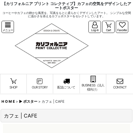
【カリフォルニア プリント コレクティブ】カフェの空気をデザインしたア
ートポスター
コーヒーやカフェの静かな風景を、写真をもとに柔らかくデザインしたアート。 シンプルな空間
に温かさを添えるカフェポスターをセレクトしています。
メニュー
Log-in
Cart
Favorite
BUSINESS（法人
SHOP
OUR STORY
配送について
CONTACT
様向け）
H O M E
>
▶︎ ポスター
>
カフェ | CAFE
カフェ | CAFE