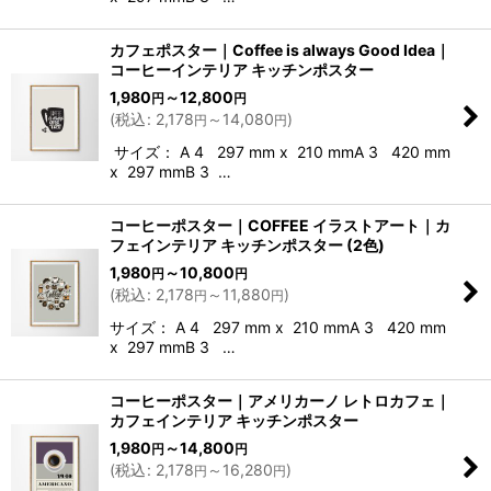
カフェポスター｜Coffee is always Good Idea｜
コーヒーインテリア キッチンポスター
1,980
～12,800
円
円
(
税込
:
2,178
～14,080
)
円
円
サイズ： A 4 297 mm x 210 mmA 3 420 mm
x 297 mmB 3 …
コーヒーポスター｜COFFEE イラストアート｜カ
フェインテリア キッチンポスター (2色)
1,980
～10,800
円
円
(
税込
:
2,178
～11,880
)
円
円
サイズ： A 4 297 mm x 210 mmA 3 420 mm
x 297 mmB 3 …
コーヒーポスター｜アメリカーノ レトロカフェ｜
カフェインテリア キッチンポスター
1,980
～14,800
円
円
(
税込
:
2,178
～16,280
)
円
円