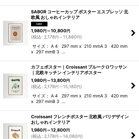
SABOR コーヒーカップ ポスター エスプレッソ 北
欧風 おしゃれインテリア
1,980
～10,800
円
円
(
税込
:
2,178
～11,880
)
円
円
サイズ： A 4 297 mm x 210 mmA 3 420 mm
x 297 mmB 3 …
カフェポスター｜Croissant ブルークロワッサン
｜北欧キッチン インテリアポスター
1,980
～13,800
円
円
(
税込
:
2,178
～15,180
)
円
円
サイズ： A 4 297 mm x 210 mmA 3 420 mm
x 297 mmB 3 …
Croissant フレンチポスター 北欧風 パリデザイン
おしゃれインテリア
1,980
～12,800
円
円
(
税込
:
2,178
～14,080
)
円
円