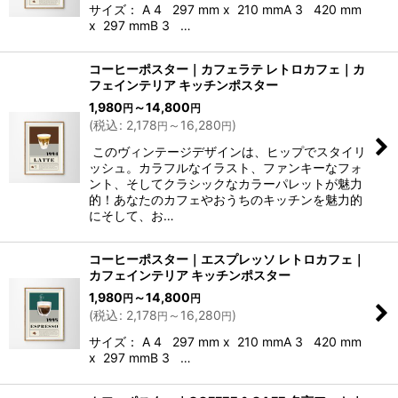
サイズ： A 4 297 mm x 210 mmA 3 420 mm
x 297 mmB 3 …
コーヒーポスター｜カフェラテ レトロカフェ｜カ
フェインテリア キッチンポスター
1,980
～14,800
円
円
(
税込
:
2,178
～16,280
)
円
円
このヴィンテージデザインは、ヒップでスタイリ
ッシュ。カラフルなイラスト、ファンキーなフォ
ント、そしてクラシックなカラーパレットが魅力
的！あなたのカフェやおうちのキッチンを魅力的
にそして、お…
コーヒーポスター｜エスプレッソ レトロカフェ｜
カフェインテリア キッチンポスター
1,980
～14,800
円
円
(
税込
:
2,178
～16,280
)
円
円
サイズ： A 4 297 mm x 210 mmA 3 420 mm
x 297 mmB 3 …