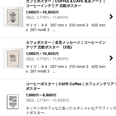
カフェポスター｜COFFEE & CAFE 名言アート｜
コーヒーインテリア 北欧ポスター
1,980
～10,800
円
円
(
税込
:
2,178
～11,880
)
円
円
サイズ： A 4 297 mm x 210 mmA 3 420 mm
x 297 mmB 3 …
カフェポスター｜名言メッセージ｜コーヒーイン
テリア 北欧ポスター (2色)
1,980
～10,800
円
円
(
税込
:
2,178
～11,880
)
円
円
サイズ： A 4 297 mm x 210 mmA 3 420 mm
x 297 mmB 3 …
コーヒーポスター｜CAFE Coffee｜カフェインテリア
ポスター
1,980
～9,880
円
円
(
税込
:
2,178
～10,868
)
円
円
キッチンやカフェなどあったらオシャレなグラフィッ
トポスター。