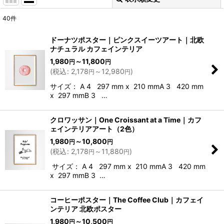
閉じる
40
件
表示数
:
ドーナツポスター｜ピンクスイーツアート｜北欧
ナチュラル カフェインテリア
並び順
:
1,980
～11,800
円
円
(
税込
:
2,178
～12,980
)
円
円
絞り込む
サイズ： A 4 297 mm x 210 mmA 3 420 mm
x 297 mmB 3 …
クロワッサン｜One Croissant at a Time｜カフ
ェインテリアアート（2色）
1,980
～10,800
円
円
(
税込
:
2,178
～11,880
)
円
円
サイズ： A 4 297 mm x 210 mmA 3 420 mm
x 297 mmB 3 …
コーヒーポスター｜The Coffee Club｜カフェイ
ンテリア 北欧ポスター
1,980
～10,500
円
円