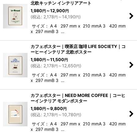
北欧キッチン インテリアアート
1,980
～12,900
円
円
(
税込
:
2,178
～14,190
)
円
円
サイズ： A 4 297 mm x 210 mmA 3 420 mm
x 297 mmB 3 …
カフェポスター｜喫茶店 珈琲 LIFE SOCIETY｜コ
ーヒーインテリア 北欧ポスター
1,980
～11,500
円
円
(
税込
:
2,178
～12,650
)
円
円
サイズ： A 4 297 mm x 210 mmA 3 420 mm
x 297 mmB 3 …
カフェポスター｜NEED MORE COFFEE｜コーヒ
ーインテリア モダンポスター
1,980
～9,800
円
円
(
税込
:
2,178
～10,780
)
円
円
サイズ： A 4 297 mm x 210 mmA 3 420 mm
x 297 mmB 3 …