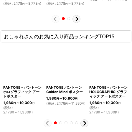
(
税込
:
2,178
～8,778
)
(
税込
:
2,178
～8,778
)
円
円
円
円
おしゃれさんのお気に入り商品ランキングTOP15
PANTONE - パントーン
PANTONE パントーン
PANTONE - パントーン
ホログラフィック アー
Golden Mind ポスター
HOLOGRAPHIC グラフ
トポスター
ィック アートポスター
1,980
～10,800
円
円
1,980
～10,300
1,980
～10,300
(
税込
:
2,178
～11,880
)
円
円
円
円
円
円
(
税込
:
(
税込
:
2,178
～11,330
)
2,178
～11,330
)
円
円
円
円