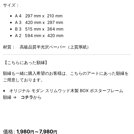
サイズ：
A 4 297 mm x 210 mm
A 3 420 mm x 297 mm
B 3 515 mm x 364 mm
A 2 594 mm x 420 mm
材質： 高級品質半光沢ペーパー（上質厚紙）
【こちらにあった額縁】
額縁も一緒に購入希望のお客様は、こちらのアートにあった額縁を
ご用意しております。
♦ オリジナル モダン スリムウッド木製 BOX ポスターフレーム
額縁 →
コチラ
から
価格
:
1,980
～7,980
円
円