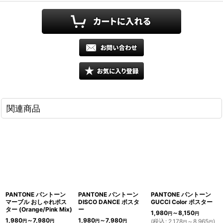
関連商品
PANTONE パントーン
PANTONE パントーン
PANTONE パントーン
マーブル おしゃれポス
DISCO DANCE ポスタ
GUCCI Color ポスター
ター (Orange/Pink Mix)
ー
1,980
～8,150
円
円
1,980
～7,980
1,980
～7,980
(
税込
:
2,178
～8,965
)
円
円
円
円
円
円