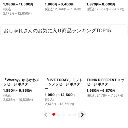
1,980
～11,500
1,860
～6,400
1,870
～8,600
円
円
円
円
円
円
(
税込
:
(
税込
:
2,046
～7,040
)
(
税込
:
2,057
～9,460
)
円
円
円
円
2,178
～12,650
)
円
円
おしゃれさんのお気に入り商品ランキングTOP15
『Worthy』ゆるかわメ
『LIVE TODAY』モノト
THINK DIFFERENT メッ
ッセージ ポスター
ーンメッセージ ポスタ
セージ ポスター
ー
1,850
～9,850
1,980
～6,870
円
円
円
円
1,950
～12,500
(
税込
:
(
税込
:
2,178
～7,557
)
円
円
円
円
2,035
～10,835
)
(
税込
:
円
円
2,145
～13,750
)
円
円