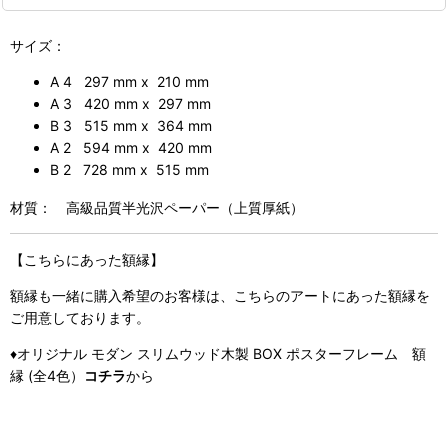
サイズ：
A 4 297 mm x 210 mm
A 3 420 mm x 297 mm
B 3 515 mm x 364 mm
A 2 594 mm x 420 mm
B 2 728 mm x 515 mm
材質： 高級品質半光沢ペーパー（上質厚紙）
【こちらにあった額縁】
額縁も一緒に購入希望のお客様は、こちらのアートにあった額縁を
ご用意しております。
♦
オリジナル モダン スリムウッド木製 BOX ポスターフレーム 額
縁 (全4色）
コチラ
から