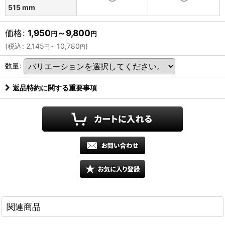
515 mm
価格
:
1,950
～9,800
円
円
(
税込
:
2,145
～10,780
)
円
円
数量
:
返品特約に関する重要事項
関連商品