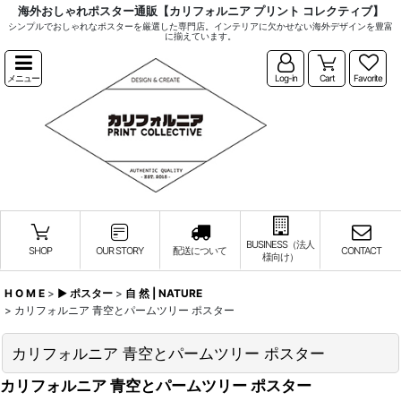
海外おしゃれポスター通販【カリフォルニア プリント コレクティブ】
シンプルでおしゃれなポスターを厳選した専門店。インテリアに欠かせない海外デザインを豊富
に揃えています。
メニュー
Log-in
Cart
Favorite
BUSINESS（法人
SHOP
OUR STORY
配送について
CONTACT
様向け）
H O M E
>
▶︎ ポスター
>
自 然 | NATURE
>
カリフォルニア 青空とパームツリー ポスター
カリフォルニア 青空とパームツリー ポスター
カリフォルニア 青空とパームツリー ポスター