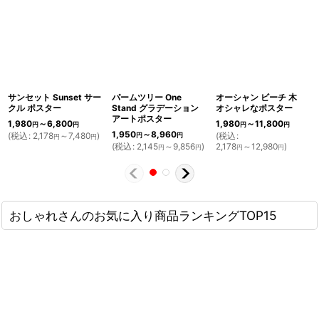
サンセット Sunset サー
パームツリー One
オーシャン ビーチ 木
クル ポスター
Stand グラデーション
オシャレなポスター
アートポスター
1,980
～6,800
1,980
～11,800
円
円
円
円
1,950
～8,960
(
税込
:
2,178
～7,480
)
(
税込
:
円
円
円
円
(
税込
:
2,145
～9,856
)
2,178
～12,980
)
円
円
円
円
おしゃれさんのお気に入り商品ランキングTOP15