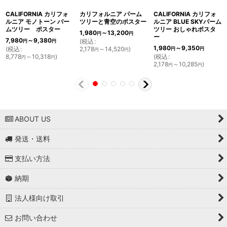
CALIFORNIA カリフォ
カリフォルニア パーム
CALIFORNIA カリフォ
ルニア モノトーン パー
ツリーと青空のポスター
ルニア BLUE SKYパーム
ムツリー ポスター
ツリー おしゃれポスタ
1,980
～13,200
円
円
ー
7,980
～9,380
(
税込
:
円
円
1,980
～9,350
(
税込
:
2,178
～14,520
)
円
円
円
円
8,778
～10,318
)
(
税込
:
円
円
2,178
～10,285
)
円
円
ABOUT US
発送・送料
支払い方法
納期
法人様向け取引
お問い合わせ