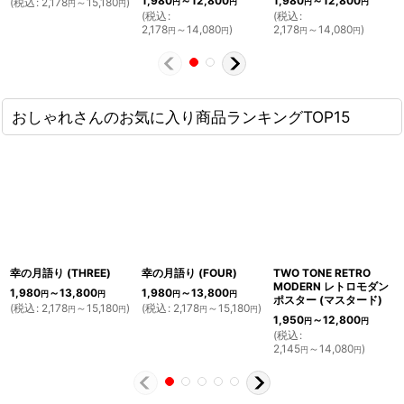
1,980
～12,800
1,980
～12,800
(
税込
:
2,178
～15,180
)
円
円
円
円
円
円
(
税込
:
(
税込
:
2,178
～14,080
)
2,178
～14,080
)
円
円
円
円
おしゃれさんのお気に入り商品ランキングTOP15
幸の月語り (THREE)
幸の月語り (FOUR)
TWO TONE RETRO
MODERN レトロモダン
1,980
～13,800
1,980
～13,800
円
円
円
円
ポスター (マスタード)
(
税込
:
2,178
～15,180
)
(
税込
:
2,178
～15,180
)
円
円
円
円
1,950
～12,800
円
円
(
税込
:
2,145
～14,080
)
円
円