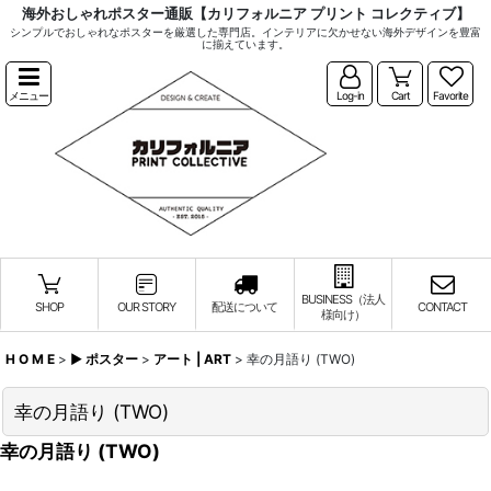
海外おしゃれポスター通販【カリフォルニア プリント コレクティブ】
シンプルでおしゃれなポスターを厳選した専門店。インテリアに欠かせない海外デザインを豊富
に揃えています。
メニュー
Log-in
Cart
Favorite
BUSINESS（法人
SHOP
OUR STORY
配送について
CONTACT
様向け）
H O M E
>
▶︎ ポスター
>
アート | ART
>
幸の月語り (TWO)
幸の月語り (TWO)
幸の月語り (TWO)