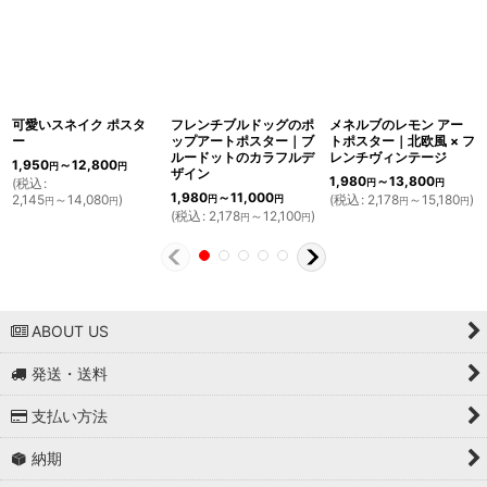
可愛いスネイク ポスタ
フレンチブルドッグのポ
メネルブのレモン アー
ー
ップアートポスター｜ブ
トポスター｜北欧風 × フ
ルードットのカラフルデ
レンチヴィンテージ
1,950
～12,800
円
円
ザイン
1,980
～13,800
(
税込
:
円
円
1,980
～11,000
2,145
～14,080
)
(
税込
:
2,178
～15,180
)
円
円
円
円
円
円
(
税込
:
2,178
～12,100
)
円
円
ABOUT US
発送・送料
支払い方法
納期