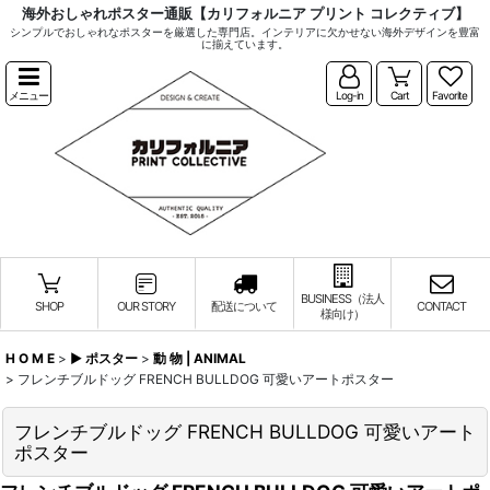
海外おしゃれポスター通販【カリフォルニア プリント コレクティブ】
シンプルでおしゃれなポスターを厳選した専門店。インテリアに欠かせない海外デザインを豊富
に揃えています。
メニュー
Log-in
Cart
Favorite
BUSINESS（法人
SHOP
OUR STORY
配送について
CONTACT
様向け）
H O M E
>
▶︎ ポスター
>
動 物 | ANIMAL
>
フレンチブルドッグ FRENCH BULLDOG 可愛いアートポスター
フレンチブルドッグ FRENCH BULLDOG 可愛いアート
ポスター