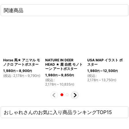
関連商品
Horse 馬★ アニマル モ
NATURE IN DEER
USA MAP イラスト ポ
ノクロ アートポスター
HEAD ★ 鹿 自然 モノト
スター
ーン アートポスター
1,980
～8,900
1,980
～12,500
円
円
円
円
1,980
～9,850
(
税込
:
2,178
～9,790
)
(
税込
:
円
円
円
円
(
税込
:
2,178
～13,750
)
円
円
2,178
～10,835
)
円
円
おしゃれさんのお気に入り商品ランキングTOP15