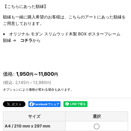
【こちらにあった額縁】
額縁も一緒に購入希望のお客様は、こちらのアートにあった額縁を
ご用意しております。
♦ オリジナル モダン スリムウッド木製 BOX ポスターフレーム
額縁 →
コチラ
から
価格
:
1,950
～11,800
円
円
(
税込
:
2,145
～12,980
)
円
円
オプションにより価格が変わる場合もあります。
Facebookでシェア
サイズ
選択
A4 / 210 mm x 297 mm