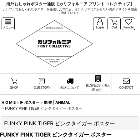
海外おしゃれポスター通販【カリフォルニア プリント コレクティブ】
シンプルでおしゃれなポスターを厳選した専門店。インテリアに欠かせない海外デザインを豊富
に揃えています。
メニュー
Log-in
Cart
Favorite
BUSINESS（法人
SHOP
OUR STORY
配送について
CONTACT
様向け）
H O M E
>
▶︎ ポスター
>
動 物 | ANIMAL
>
FUNKY PINK TIGER ピンクタイガー ポスター
FUNKY PINK TIGER ピンクタイガー ポスター
FUNKY PINK TIGER ピンクタイガー ポスター