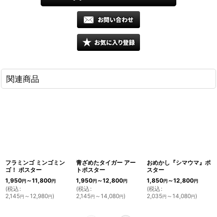
関連商品
フラミンゴ ミンゴミン
青ざめたタイガー アー
おめかし『シマウマ』ポ
ゴ！ ポスター
トポスター
スター
1,950
～11,800
1,950
～12,800
1,850
～12,800
円
円
円
円
円
円
(
税込
:
(
税込
:
(
税込
:
2,145
～12,980
)
2,145
～14,080
)
2,035
～14,080
)
円
円
円
円
円
円