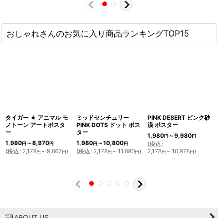
おしゃれさんのお気に入り商品ランキングTOP15
タイガー ★ アニマル モ
ミッドセンチュリー
PINK DESERT ピンク砂
ノトーン アートポスタ
PINK DOTS ドット ポス
漠 ポスター
ー
ター
1,980
～9,980
円
円
1,980
～8,970
1,980
～10,800
(
税込
:
円
円
円
円
(
税込
:
2,178
～9,867
)
(
税込
:
2,178
～11,880
)
2,178
～10,978
)
円
円
円
円
円
円
ABOUT US