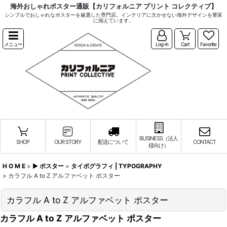
海外おしゃれポスター通販【カリフォルニア プリント コレクティブ】
シンプルでおしゃれなポスターを厳選した専門店。インテリアに欠かせない海外デザインを豊富
に揃えています。
メニュー
Log-in
Cart
Favorite
BUSINESS（法人
SHOP
OUR STORY
配送について
CONTACT
様向け）
H O M E
>
▶︎ ポスター
>
タイポグラフィ | TYPOGRAPHY
>
カラフル A to Z アルファベット ポスター
カラフル A to Z アルファベット ポスター
カラフル A to Z アルファベット ポスター