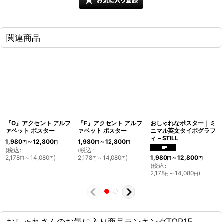
関連商品
『O』アクセント アルフ
『F』アクセント アルフ
おしゃれなポスター｜ミ
ァベット ポスター
ァベット ポスター
ニマル英文タイポグラフ
ィ – STILL
1,980
～12,800
1,980
～12,800
円
円
円
円
(
税込
:
(
税込
:
2,178
～14,080
)
2,178
～14,080
)
1,980
～12,800
円
円
円
円
円
円
(
税込
:
2,178
～14,080
)
円
円
おしゃれさんのお気に入り商品ランキングTOP15