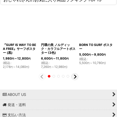
『SURF IS WAY TO BE
円環の美 ノルディッ
BORN TO SURF ポスタ
A FREE』サーフポスタ
ク・カラフルアートポス
ー
ー (黒)
ター (3色)
5,000
～9,800
円
円
1,980
～12,800
6,600
～11,800
(
税込
:
円
円
円
円
(
税込
:
(
税込
:
5,500
～10,780
)
円
円
2,178
～14,080
)
7,260
～12,980
)
円
円
円
円
ABOUT US
発送・送料
支払い方法